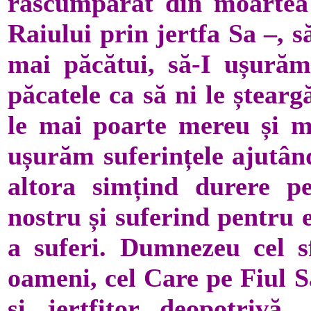
răscumpărat din moartea p
Raiului prin jertfa Sa –, 
mai păcătui, să-I ușurăm 
păcatele ca să ni le ștearg
le mai poarte mereu și me
ușurăm suferințele ajutân
altora simțind durere pe
nostru și suferind pentru 
a suferi. Dumnezeu cel sf
oameni, cel Care pe Fiul S
și jertfitor deopotrivă