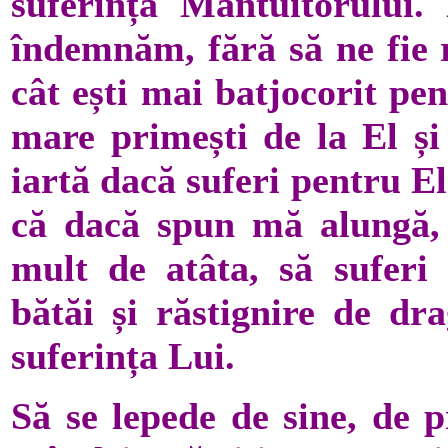
suferința Mântuitorului. 
îndemnăm, fără să ne fie r
cât ești mai batjocorit pe
mare primești de la El și
iartă dacă suferi pentru El
că dacă spun mă alungă,
mult de atâta, să suferi 
bătăi și răstignire de dr
suferința Lui.
Să se lepede de sine, de pr