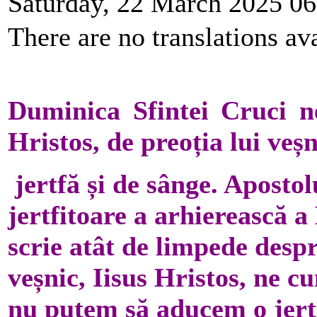
Saturday, 22 March 2025 06
There are no translations ava
Duminica Sfintei Cruci n
Hristos, de preoția lui veșn
jertfă și de sânge. Aposto
jertfitoare a arhierească a
scrie atât de limpede desp
veșnic, Iisus Hristos, ne cu
nu putem să aducem o jert