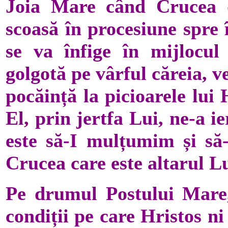
Joia Mare când Crucea d
scoasă în procesiune spre î
se va înfige în mijlocul 
golgotă pe vârful căreia, v
pocăință la picioarele lui 
El, prin jertfa Lui, ne-a i
este să-I mulțumim și să-
Crucea care este altarul Lu
Pe drumul Postului Mare,
condiții pe care Hristos n