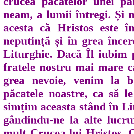
crucea păcatelor unei par
neam, a lumii întregi. Și n
acesta că Hristos este în
neputință și în grea încer
Liturghie. Dacă Îl iubim 
fratele nostru mai mare ca
grea nevoie, venim la b
păcatele noastre, ca să l
simțim aceasta stând în Li
gândindu-ne la alte lucru
mult Crucea lui Hristos. O