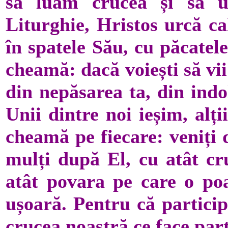
să luăm crucea și să u
Liturghie, Hristos urcă ca
în spatele Său, cu păcatel
cheamă: dacă voiești să vii
din nepăsarea ta, din indo
Unii dintre noi ieșim, alț
cheamă pe fiecare: veniț
mulți după El, cu atât cr
atât povara pe care o po
ușoară. Pentru că partici
crucea noastră ce face par