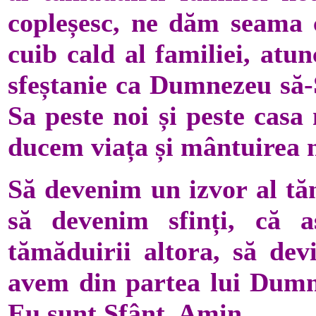
copleșesc, ne dăm seama c
cuib cald al familiei, atu
sfeștanie ca Dumnezeu să-Ș
Sa peste noi și peste casa
ducem viața și mântuirea n
Să devenim un izvor al tăm
să devenim sfinți, că a
tămăduirii altora, să dev
avem din partea lui Dumnez
Eu sunt Sfânt. Amin.