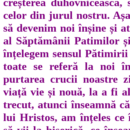
creșterea duhovnicească, 
celor din jurul nostru. Aș
să devenim noi înșine și a
al Săptămânii Patimilor ș
înțelegem sensul Pătimirii 
toate se referă la noi în
purtarea crucii noastre zi
viață vie și nouă, la a fi 
trecut, atunci înseamnă că
lui Hristos, am înțeles ce
să vii la biserică, ce îns