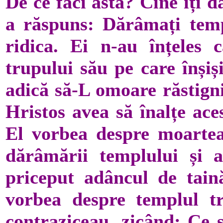
De ce faci asta? Cine îți d
a răspuns: Dărâmați templu
ridica. Ei n-au înțeles
trupului său pe care înșiș
adică să-L omoare răstigni
Hristos avea să înalțe ac
El vorbea despre moartea 
dărâmării templului și a 
priceput adâncul de taină
vorbea despre templul tr
contraziceau, zicând: Ce sp