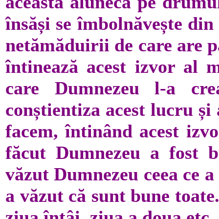
aceasta alunecă pe drumul 
însăși se îmbolnăvește din
netămăduirii de care are p
întinează acest izvor al m
care Dumnezeu l-a cr
conștientiza acest lucru ș
facem, întinând acest izvo
făcut Dumnezeu a fost b
văzut Dumnezeu ceea ce a c
a văzut că sunt bune toate.
ziua întâi, ziua a doua etc