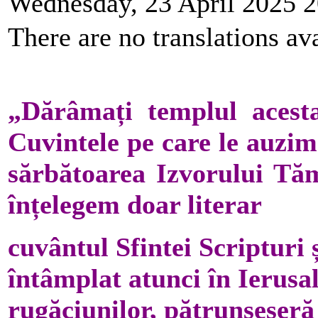
Wednesday, 23 April 2025 2
There are no translations ava
„Dărâmați templul acesta 
Cuvintele pe care le auzim 
sărbătoarea Izvorului Tăm
înțelegem doar literar
cuvântul Sfintei Scripturi 
întâmplat atunci în Ierusal
rugăciunilor, pătrunseseră 