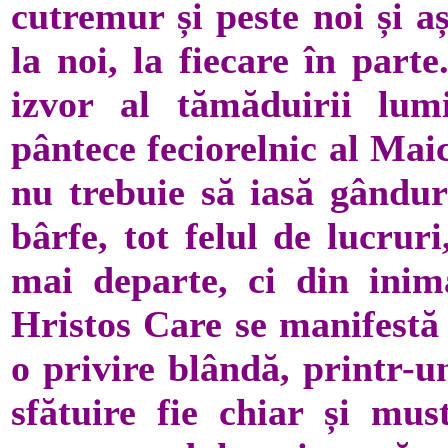
cutremur și peste noi și a
la noi, la fiecare în part
izvor al tămăduirii lum
pântece feciorelnic al Mai
nu trebuie să iasă gânduri
bârfe, tot felul de lucrur
mai departe, ci din inim
Hristos Care se manifestă 
o privire blândă, printr-u
sfătuire fie chiar și mus