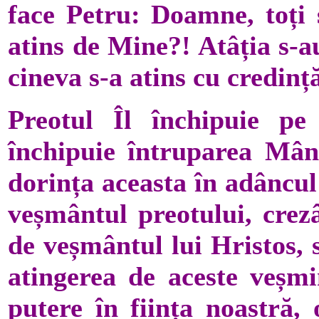
face Petru: Doamne, toți s
atins de Mine?! Atâția s-au
cineva s-a atins cu credinț
Preotul Îl închipuie pe 
închipuie întruparea Mânt
dorința aceasta în adâncul
veșmântul preotului, crez
de veșmântul lui Hristos, 
atingerea de aceste veșmi
putere în ființa noastră, 