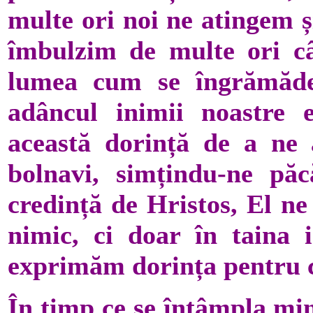
multe ori noi ne atingem ș
îmbulzim de multe ori câ
lumea cum se îngrămădeș
adâncul inimii noastre e
această dorință de a ne 
bolnavi, simțindu-ne pă
credință de Hristos, El n
nimic, ci doar în taina 
exprimăm dorința pentru c
În timp ce se întâmpla min