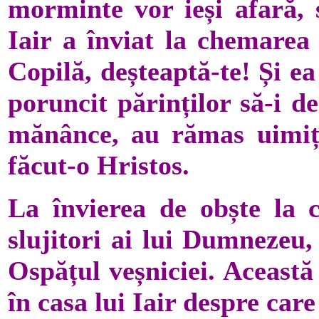
morminte vor ieși afară, s
Iair a înviat la chemarea 
Copilă, deșteaptă-te! Și ea 
poruncit părinților să-i d
mănânce, au rămas uimiț
făcut-o Hristos.
La învierea de obște la c
slujitori ai lui Dumnezeu,
Ospățul veșniciei. Această
în casa lui Iair despre car