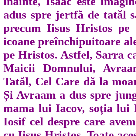
înainte, Isaac este imagin
adus spre jertfă de tatăl
precum Iisus Hristos pe
icoane preînchipuitoare al
pe Hristos. Astfel, Sarra c
Maicii Domnului, Avraa
Tatăl, Cel Care dă la moar
Și Avraam a dus spre jungh
mama lui Iacov, soția lui 
Iosif cel despre care ave
cu Iisus Hristos. Toate ac