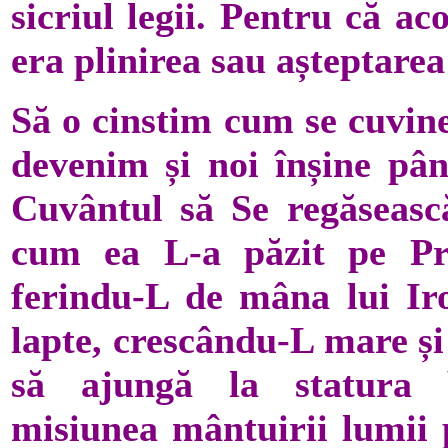
sicriul legii. Pentru că a
era plinirea sau așteptar
Să o cinstim cum se cuvine
devenim și noi înșine pânt
Cuvântul să Se regăsească
cum ea L-a păzit pe Pru
ferindu-L de mâna lui Ir
lapte, crescându-L mare și
să ajungă la statura b
misiunea mântuirii lumii p