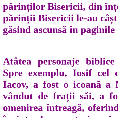
părinților Bisericii, din în
părinții Bisericii le-au câș
găsind ascunsă în paginile
Atâtea personaje biblice
Spre exemplu, Iosif cel d
Iacov, a fost o icoană a 
vândut de frații săi, a f
omenirea întreagă, oferin