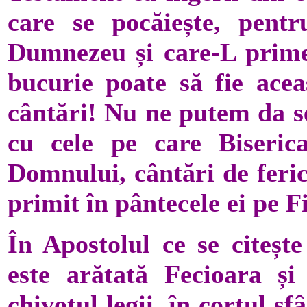
care se pocăiește, pent
Dumnezeu și care-L primeș
bucurie poate să fie acea
cântări! Nu ne putem da s
cu cele pe care Biseri
Domnului, cântări de feric
primit în pântecele ei pe 
În Apostolul ce se citeșt
este arătată Fecioara ș
chivotul legii, în cortul sf