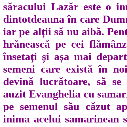
săracului Lazăr este o i
dintotdeauna în care Dumn
iar pe alții să nu aibă. Pe
hrănească pe cei flămânz
însetați și așa mai depart
semeni care există în no
devină lucrătoare, să se
auzit Evanghelia cu samari
pe semenul său căzut ap
inima acelui samarinean s-