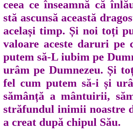
ceea ce înseamnă că înlău
stă ascunsă această dragos
același timp. Și noi toți
valoare aceste daruri pe c
putem să-L iubim pe Dumne
urâm pe Dumnezeu. Și toț
fel cum putem să-i și urâ
sămânță a mântuirii, să
străfundul inimii noastre
a creat după chipul Său.