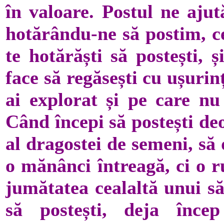
în valoare. Postul ne aju
hotărându-ne să postim, c
te hotărăști să postești,
face să regăsești cu ușurin
ai explorat și pe care nu 
Când începi să postești de
al dragostei de semeni, să
o mănânci întreagă, ci o ru
jumătatea cealaltă unui s
să postești, deja încep