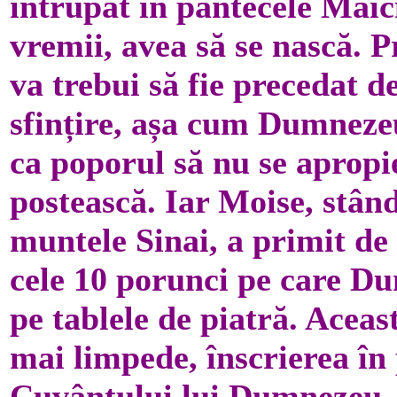
întrupat în pântecele Maic
vremii, avea să se nască. 
va trebui să fie precedat d
sfințire, așa cum Dumnezeu
ca poporul să nu se apropie
postească. Iar Moise, stând
muntele Sinai, a primit d
cele 10 porunci pe care D
pe tablele de piatră. Aceas
mai limpede, înscrierea în
Cuvântului lui Dumnezeu, 