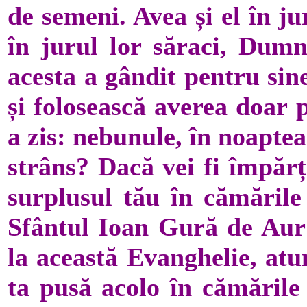
de semeni. Avea și el în ju
în jurul lor săraci, Dum
acesta a gândit pentru sine
și folosească averea doar 
a zis: nebunule, în noaptea
strâns? Dacă vei fi împărț
surplusul tău în cămările
Sfântul Ioan Gură de Aur 
la această Evanghelie, atu
ta pusă acolo în cămările 