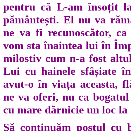
pentru că L-am însoțit la
pământești. El nu va rămâ
ne va fi recunoscător, ca
vom sta înaintea lui în Îm
milostiv cum n-a fost altu
Lui cu hainele sfâșiate î
avut-o în viața aceasta, f
ne va oferi, nu ca bogatul
cu mare dărnicie un loc la 
Să continuăm postul cu b