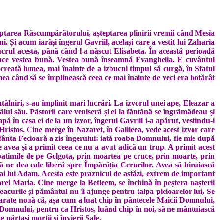
așteptarea Răscumpărătorului, așteptarea plinirii vremii când Mesia
i. Și acum iarăși îngerul Gavriil, același care a vestit lui Zaharia
ucrul acesta, până când l-a născut Elisabeta. În această perioadă
aduce vestea bună. Vestea bună înseamnă Evanghelia. E cuvântul
i creată lumea, mai înainte de a izbucni timpul să curgă, în Sfatul
emea când să se împlinească ceea ce mai înainte de veci era hotărât
âlniri, s-au împlinit mari lucrări. La izvorul unei ape, Eleazar a
ălui său. Păstorii care veniseră și ei la fântână se îngrămădeau și
ă în casa ei de la un izvor, îngerul Gavriil i-a apărut, vestindu-i
 Hristos. Cine merge în Nazaret, în Galileea, vede acest izvor care
Sfânta Fecioară a zis îngerului: iată roaba Domnului, fie mie după
e avea și a primit ceea ce nu a avut adică un trup. A primit acest
patimile de pe Golgota, prin moartea pe cruce, prin moarte, prin
să ne dea cale liberă spre Împărăția Cerurilor. Avea să biruiască
i ai lui Adam. Acesta este praznicul de astăzi, extrem de important
rei Maria. Cine merge la Betleem, se închină în peștera nașterii
acurile și pământul nu îi ajunge pentru talpa picioarelor lui, Se
e arate nouă că, așa cum a luat chip în pântecele Maicii Domnului,
ii Domnului, pentru ca Hristos, luând chip în noi, să ne mântuiască
părtași morții și învierii Sale.