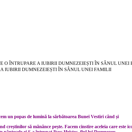
ESTE O ÎNTRUPARE A IUBIRII DUMNEZEIEȘTI ÎN SÂNUL UNEI 
E A IUBIRII DUMNEZEIEȘTI ÎN SÂNUL UNEI FAMILII
acem un popas de lumină la sărbătoarea Bunei Vestiri când și
nd creștinilor să mănânce pește. Facem cinstire aceleia care este ico
în pântecele ei S-a întrupat Iisus Hristos, fiul lui Dumnezeu.