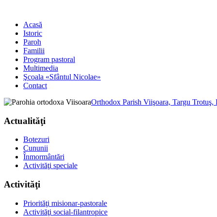
Acasă
Istoric
Paroh
Familii
Program pastoral
Multimedia
Şcoala «Sfântul Nicolae»
Contact
Orthodox Parish Viişoara, Targu Trotuş,
Actualităţi
Botezuri
Cununii
Înmormântări
Activităţi speciale
Activităţi
Priorităţi misionar-pastorale
Activităţi social-filantropice