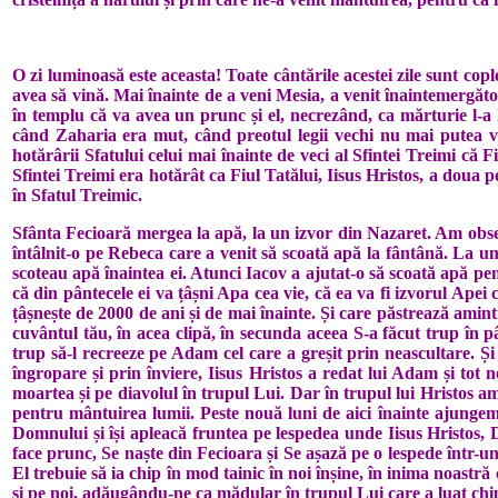
O zi luminoasă este aceasta! Toate cântările acestei zile sunt cop
avea să vină. Mai înainte de a veni Mesia, a venit înaintemergătoru
în templu că va avea un prunc și el, necrezând, ca mărturie l-a 
când Zaharia era mut, când preotul legii vechi nu mai putea v
hotărârii Sfatului celui mai înainte de veci al Sfintei Treimi că 
Sfintei Treimi era hotărât ca Fiul Tatălui, Iisus Hristos, a doua 
în Sfatul Treimic.
Sfânta Fecioară mergea la apă, la un izvor din Nazaret. Am observ
întâlnit-o pe Rebeca care a venit să scoată apă la fântână. La un 
scoteau apă înaintea ei. Atunci Iacov a ajutat-o să scoată apă pen
că din pântecele ei va țâșni Apa cea vie, că ea va fi izvorul Apei
țâșnește de 2000 de ani și de mai înainte. Și care păstrează amin
cuvântul tău, în acea clipă, în secunda aceea S-a făcut trup în p
trup să-l recreeze pe Adam cel care a greșit prin neascultare. 
îngropare și prin înviere, Iisus Hristos a redat lui Adam și tot
moartea și pe diavolul în trupul Lui. Dar în trupul lui Hristos am
pentru mântuirea lumii. Peste nouă luni de aici înainte ajungem
Domnului și își apleacă fruntea pe lespedea unde Iisus Hristos, 
face prunc, Se naște din Fecioara și Se așază pe o lespede într-u
El trebuie să ia chip în mod tainic în noi înșine, în inima noastr
și pe noi, adăugându-ne ca mădular în trupul Lui care a luat chip î