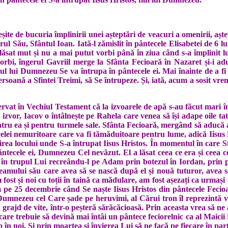
leșite de bucuria împlinirii unei așteptări de veacuri a omenirii, 
l Său, Sfântul Ioan. Iată-l zămislit în pântecele Elisabetei de 6 lun
lăsat mut și nu a mai putut vorbi până în ziua când s-a împlinit l
orbi, îngerul Gavriil merge la Sfânta Fecioară în Nazaret și-i 
Fiul lui Dumnezeu Se va întrupa în pântecele ei. Mai înainte de a f
persoană a Sfintei Treimi, să Se întrupeze. Și, iată, acum a sosit vr
at în Vechiul Testament că la izvoarele de apă s-au făcut mari înt
izvor, Iacov o întâlnește pe Rahela care venea să își adape oile tat
tru ea și pentru turmele sale. Sfânta Fecioară, mergând să aducă ap
 celei nemuritoare care va fi tămăduitoare pentru lume, adică Iisus
tirea locului unde S-a întrupat Iisus Hristos. În momentul în care 
ântecele ei, Dumnezeu Cel nevăzut. El a lăsat ceea ce era și ceea c
Și în trupul Lui recreându-l pe Adam prin botezul în Iordan, prin 
 neamului său care avea să se nască după el și nouă tuturor, avea 
 fost și noi cu toții în taină ca mădulare, am fost așezați ca urmaș
 pe 25 decembrie când Se naște Iisus Hristos din pântecele Fecioa
Dumnezeu cel Care șade pe heruvimi, al Cărui tron îl reprezintă ve
n grajd de vite, într-o peșteră sărăcăcioasă. Prin aceasta vrea să n
ă care trebuie să devină mai întâi un pântece feciorelnic ca al Maic
n noi. Și prin moartea și învierea Lui să ne facă pe fiecare în parte 