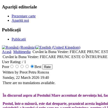
Apariţii editoriale
Prezentare carte
Apariţii noi
Publicaţii
Publicaţii
Acasă
Multimedia
Cuvânt la Buna Vestire: FIECARE PRUNC 
Cuvânt la Buna Vestire: FIECARE PRUNC ESTE O ÎNTRUPAR
User Rating:
/ 1
Poor
Best
Written by Preot Petru Roncea
Sunday, 22 March 2026 19:40
There are no translations available.
În discursul aspru al Postului Mare accentuat de nevoința lui, f
Postul, într-o măsură, este dat deoparte, praznicul acesta îngădui
cristelniță a harului și prin care ne-a venit mântuirea, pentru că 