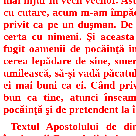
mai înjur în vecii vecilor. 
cu cutare, acum m-am împăca
privit ca pe un duşman. De 
certa cu nimeni. Şi aceast
fugit oamenii de pocăinţă în
cerea lepădare de sine, smer
umilească, să-şi vadă păcatul
ei mai buni ca ei. Când priv
bun ca tine, atunci înseam
pocăinţă şi de pretendent la î
Textul Apostolului de di