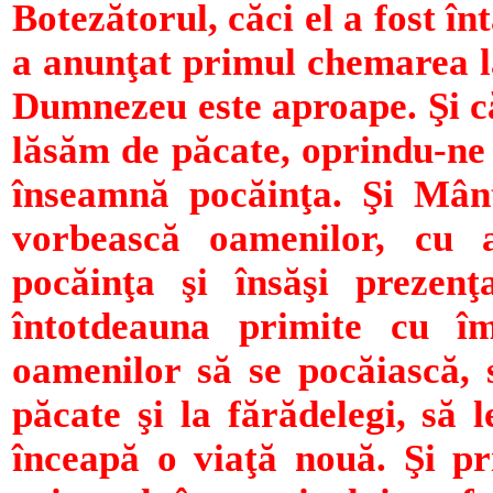
Botezătorul, căci el a fost în
a anunţat primul chemarea l
Dumnezeu este aproape. Şi că
lăsăm de păcate, oprindu-ne 
înseamnă pocăinţa. Şi Mânt
vorbească oamenilor, cu a
pocăinţa şi însăşi prezenţ
întotdeauna primite cu îm
oamenilor să se pocăiască, 
păcate şi la fărădelegi, să 
înceapă o viaţă nouă. Şi p