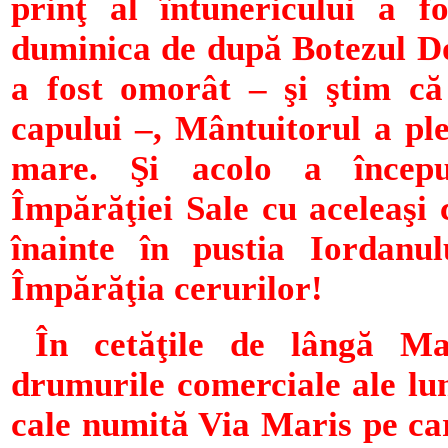
prinţ al întunericului a f
duminica de după Botezul D
a fost omorât – şi ştim că
capului –, Mântuitorul a ple
mare. Şi acolo a începu
Împărăţiei Sale cu aceleaşi
înainte în pustia Iordanul
Împărăţia cerurilor!
În cetăţile de lângă Mar
drumurile comerciale ale lu
cale numită Via Maris pe ca