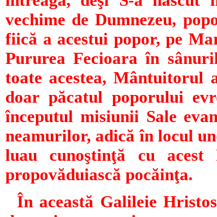
întreagă, deşi S-a născut 
vechime de Dumnezeu, popor
fiică a acestui popor, pe Mar
Pururea Fecioara în sânuril
toate acestea, Mântuitorul a
doar păcatul poporului evr
începutul misiunii Sale evan
neamurilor, adică în locul u
luau cunoştinţă cu acest
propovăduiască pocăinţa.
În această Galileie Hristo