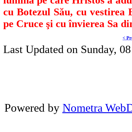
lumina pe care Hristos a adu
cu Botezul Său, cu vestirea 
pe Cruce şi cu învierea Sa di
< Pr
Last Updated on Sunday, 08
Powered by
Nometra WebD