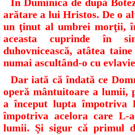
În Duminica de după
B
ote
arătare a lui Hristos. De o al
un ţinut al umbrei morţii, 
aceasta cuprinde în si
duhovnicească, atâtea taine 
numai ascultând-o cu evlavie
Dar iată că îndată ce Domn
operă mântuitoare a lumii, pr
a început lupta împotriva B
împotriva acelora care L-a
lumii. Şi sigur că primul d