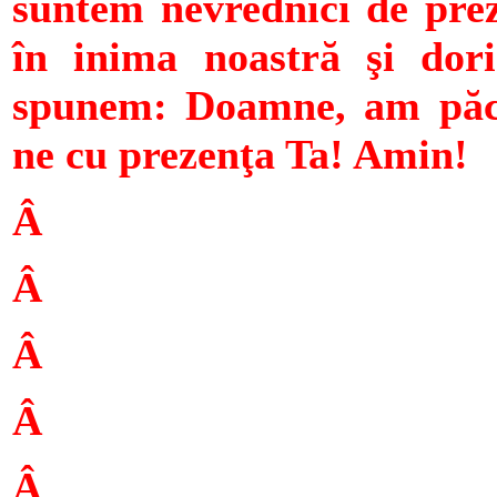
suntem nevrednici de prez
în inima noastră şi dorin
spunem: Doamne, am păcăt
ne cu prezenţa Ta! Amin!
Â
Â
Â
Â
Â