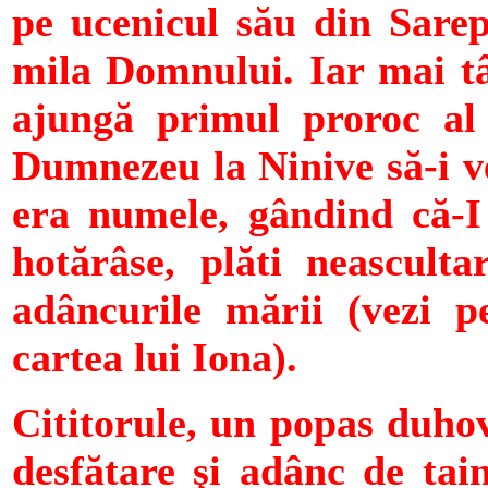
pe ucenicul său din Sarept
mila Domnului. Iar mai tâ
ajungă primul proroc al 
Dumnezeu la Ninive să-i ve
era numele, gândind că-
hotărâse, plăti neasculta
adâncurile mării (vezi p
cartea lui Iona).
Cititorule, un popas duhov
desfătare şi adânc de ta