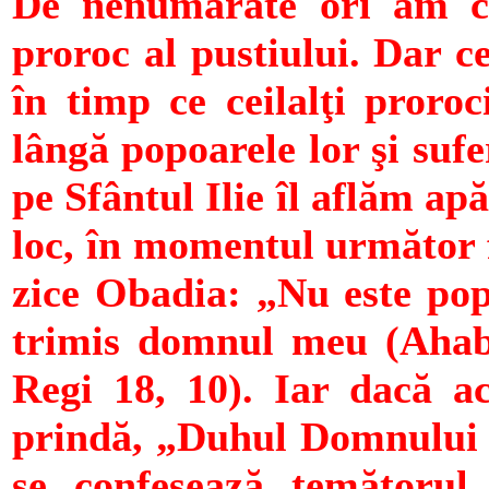
De nenumărate ori am cit
proroc al pustiului. Dar c
în timp ce ceilalţi proro
lângă popoarele lor şi suf
pe Sfântul Ilie îl aflăm a
loc, în momentul următor fi
zice Obadia: „Nu este popo
trimis domnul meu (Ahab,
Regi 18, 10). Iar dacă ac
prindă, „Duhul Domnului ar
se confesează temătoru