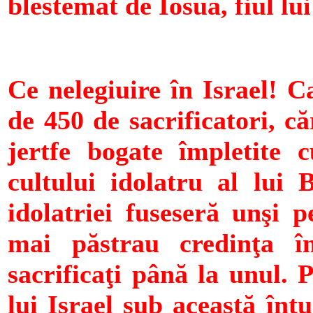
blestemat de Iosua, fiul lui
Ce nelegiuire în Israel! C
de 450 de sacrificatori, c
jertfe bogate împletite c
cultului idolatru al lui 
idolatriei fuseseră unşi p
mai păstrau credinţa î
sacrificaţi până la unul. 
lui Israel sub această înt