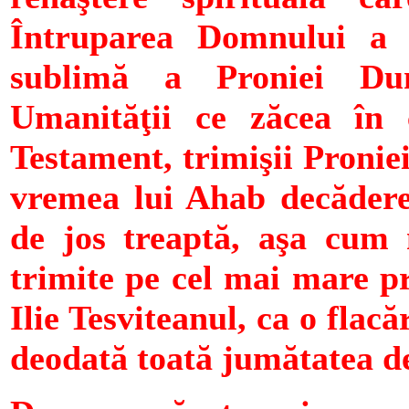
Întruparea Domnului a f
sublimă a Proniei Dum
Umanităţii ce zăcea în 
Testament, trimişii Proniei
vremea lui Ahab decădere
de jos treaptă, aşa cum
trimite pe cel mai mare p
Ilie Tesviteanul, ca o flac
deodată toată jumătatea d