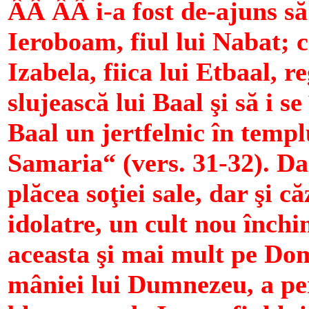
ÂÂ ÂÂ i-a fost de-ajuns să
Ieroboam, fiul lui Nabat; c
Izabela, fiica lui Etbaal, r
slujească lui Baal şi să i s
Baal un jertfelnic în templu
Samaria“ (vers. 31-32). Da
plăcea soţiei sale, dar şi c
idolatre, un cult nou închi
aceasta şi mai mult pe Dom
mâniei lui Dumnezeu, a per