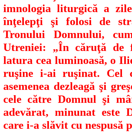
imnologia liturgică a zil
înţelepţi şi folosi de st
Tronului Domnului, cu
Utreniei: „În căruţă de 
latura cea luminoasă, o Ili
ruşine i-ai ruşinat. Cel 
asemenea dezleagă şi greşe
cele către Domnul şi mân
adevărat, minunat este D
care i-a slăvit cu nespusă 