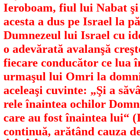
Ieroboam, fiul lui Nabat şi
acesta a dus pe Israel la 
Dumnezeul lui Israel cu ido
o adevărată avalanşă creşte
fiecare conducător ce lua î
urmaşul lui Omri la domnie
aceleaşi cuvinte: „Şi a săv
rele înaintea ochilor Domnu
care au fost înaintea lui“ (I
continuă, arătând cauza d