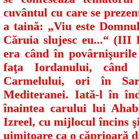
cuvântul cu care se prezen
a taină: „Viu este Domnul
Căruia slujesc eu...“ (III
era când în povârnişurile 
faţa Iordanului, când 
Carmelului, ori în Sar
Mediteranei. Iată-l în în
înaintea carului lui Aha
Izreel, cu mijlocul încins
uimitoare ca o căprioară d