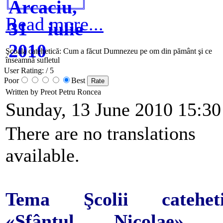
Read more...
Şcoala catehetică: Cum a făcut Dumnezeu pe om din pământ şi ce
înseamnă sufletul
User Rating:
/ 5
Poor
Best
Written by Preot Petru Roncea
Sunday, 13 June 2010 15:30
There are no translations
available.
Tema Şcolii cateheti
«Sfântul Nicolae» 