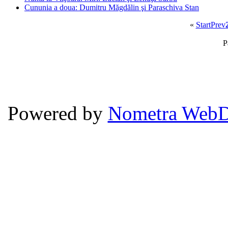
Cununia a doua: Dumitru Măgdălin şi Paraschiva Stan
«
Start
Prev
P
Powered by
Nometra WebD