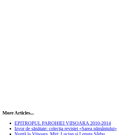
More Articles...
EPITROPUL PAROHIEI VIIŞOARA 2010-2014
Izvor de sănătate: colecţia revistei «Sarea pământului»
Nuntă la Viişoara. Miri: Lucian şi Lenuţa Sârbu