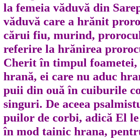
la femeia văduvă din Sarep
văduvă care a hrănit proro
cărui fiu, murind, prorocul
referire la hrănirea proroc
Cherit în timpul foametei,
hrană, ei care nu aduc hran
puii din ouă în cuiburile cor
singuri. De aceea psalmis
puilor de corbi, adică El l
în mod tainic hrana, pentru