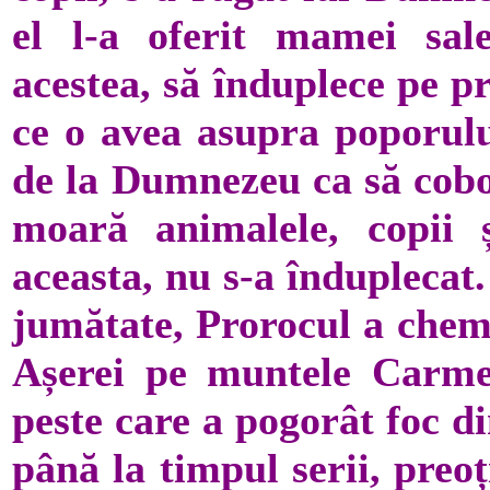
el l-a oferit mamei sal
acestea, să înduplece pe p
ce o avea asupra poporulu
de la Dumnezeu ca să cobo
moară animalele, copii ș
aceasta, nu s-a înduplecat.
jumătate, Prorocul a chemat
Așerei pe muntele Carmel
peste care a pogorât foc di
până la timpul serii, preoț