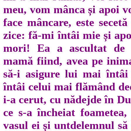
meu, vom mânca și apoi v
face mâncare, este secetă 
zice: fă-mi întâi mie și a
mori! Ea a ascultat de 
mamă fiind, avea pe inima
să-i asigure lui mai întâi
întâi celui mai flămând dec
i-a cerut, cu nădejde în D
ce s-a încheiat foametea, 
vasul ei și untdelemnul să 