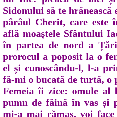
Sidonului să te hrănească 
pârâul Cherit, care este 
află moaștele Sfântului I
în partea de nord a Țării
prorocul a poposit la o fe
el și cunoscându-l, l-a pri
fă-mi o bucată de turtă, o
Femeia îi zice: omule al
pumn de făină în vas și p
mi-a mai rămas, voi face 