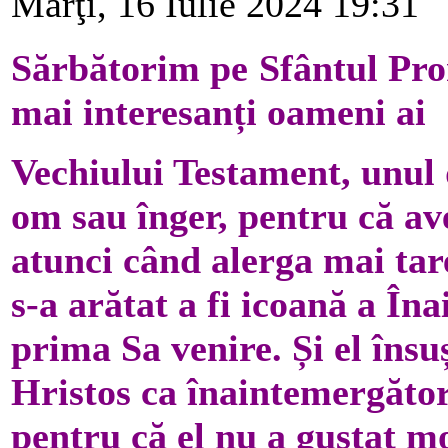
Marţi, 16 Iulie 2024 19:31
Sărbătorim pe Sfântul Pror
mai interesanți oameni ai
Vechiului Testament, unul 
om sau înger, pentru că ave
atunci când alerga mai tar
s-a arătat a fi icoană a În
prima Sa venire. Și el însuș
Hristos ca înaintemergător 
pentru că el nu a gustat mo