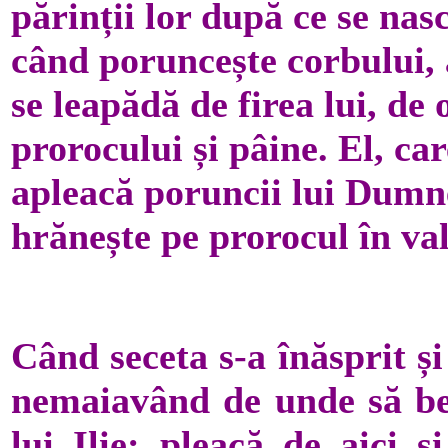
părinții lor după ce se na
când poruncește corbului, 
se leapădă de firea lui, de 
prorocului și pâine. El, ca
apleacă poruncii lui Dumn
hrănește pe prorocul în va
Când seceta s-a înăsprit ș
nemaiavând de unde să be
lui Ilie: pleacă de aici 