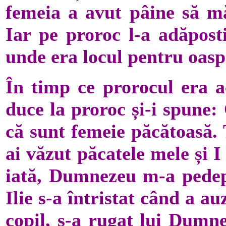
femeia a avut pâine să mă
Iar pe proroc l-a adăposti
unde era locul pentru oasp
În timp ce prorocul era ac
duce la proroc și-i spune:
că sunt femeie păcătoasă. 
ai văzut păcatele mele și 
iată, Dumnezeu m-a pedepsi
Ilie s-a întristat când a au
copil, s-a rugat lui Dumne