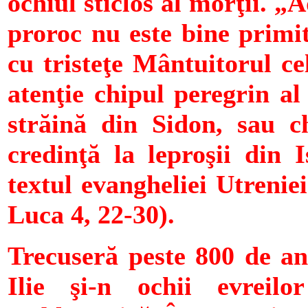
ochiul sticlos al morţii. 
proroc nu este bine primit
cu tristeţe Mântuitorul ce
atenţie chipul peregrin al 
străină din Sidon, sau ch
credinţă la leproşii din I
textul evangheliei Utreniei
Luca 4, 22-30).
Trecuseră peste 800 de an
Ilie şi-n ochii evrei