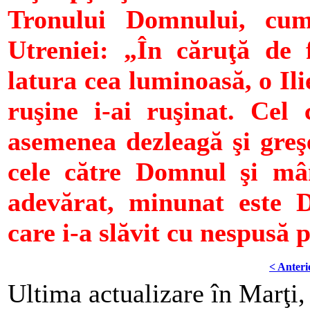
Tronului Domnului, cu
Utreniei: „În căruţă de 
latura cea luminoasă, o Ili
ruşine i-ai ruşinat. Cel 
asemenea dezleagă şi greşe
cele către Domnul şi mân
adevărat, minunat este D
care i-a slăvit cu nespusă 
< Anteri
Ultima actualizare în Marţi,