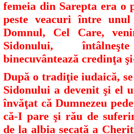
femeia din Sarepta era o p
peste veacuri între unul
Domnul, Cel Care, venin
Sidonului, întâlneş
binecuvântează credinţa şi-
După o tradiţie iudaică, se
Sidonului a devenit şi el u
învăţat că Dumnezeu pedeps
că-I pare şi rău de sufer
de la albia secată a Cheri