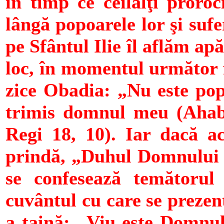
în timp ce ceilalţi proro
lângă popoarele lor şi suf
pe Sfântul Ilie îl aflăm a
loc, în momentul următor fi
zice Obadia: „Nu este popo
trimis domnul meu (Ahab,
Regi 18, 10). Iar dacă ac
prindă, „Duhul Domnului ar
se confesează temătoru
cuvântul cu care se prezen
a taină: „Viu este Domnul