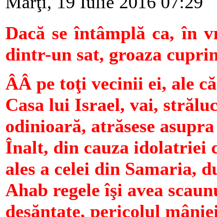
Marţi, 19 Iulie 2016 07:29
Dacă se întâmplă ca, în vr
dintr-un sat, groaza cupri
ÂÂ pe toţi vecinii ei, ale 
Casa lui Israel, vai, strălu
odinioară, atrăsese asupra
Înalt, din cauza idolatriei
ales a celei din Samaria, 
Ahab regele îşi avea scaunu
deşănţate, pericolul mânie