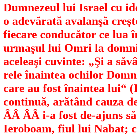
Dumnezeul lui Israel cu ido
o adevărată avalanşă creşte
fiecare conducător ce lua î
urmaşul lui Omri la domnie
aceleaşi cuvinte: „Şi a săv
rele înaintea ochilor Domnu
care au fost înaintea lui“ (I
continuă, arătând cauza d
ÂÂ ÂÂ i-a fost de-ajuns să
Ieroboam, fiul lui Nabat; c