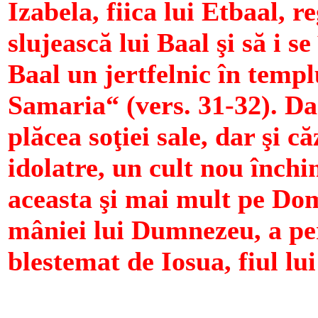
Izabela, fiica lui Etbaal, r
slujească lui Baal şi să i s
Baal un jertfelnic în templu
Samaria“ (vers. 31-32). Da
plăcea soţiei sale, dar şi c
idolatre, un cult nou închi
aceasta şi mai mult pe Dom
mâniei lui Dumnezeu, a per
blestemat de Iosua, fiul lui