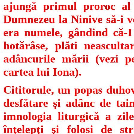
ajungă primul proroc al 
Dumnezeu la Ninive să-i ve
era numele, gândind că-
hotărâse, plăti neasculta
adâncurile mării (vezi p
cartea lui Iona).
Cititorule, un popas duhov
desfătare şi adânc de ta
imnologia liturgică a zil
înţelepţi şi folosi de st