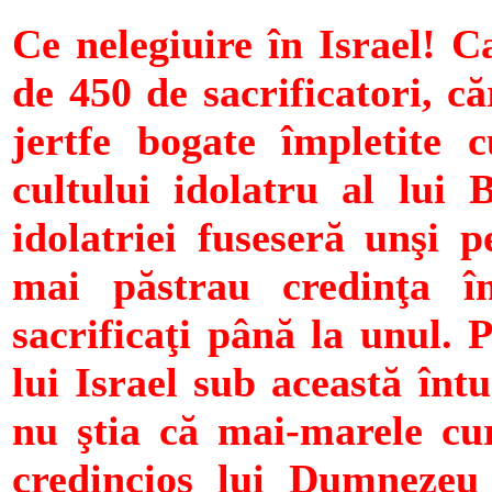
Ce nelegiuire în Israel! C
de 450 de sacrificatori, c
jertfe bogate împletite c
cultului idolatru al lui 
idolatriei fuseseră unşi p
mai păstrau credinţa î
sacrificaţi până la unul. 
lui Israel sub această înt
nu ştia că mai-marele cur
credincios lui Dumnezeu 