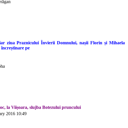
Drăgan
ar ziua Praznicului Învierii Domnului, nașii Florin și Mihaela
 încreștinare pe
oha
oc, la Viișoara, slujba Botezului pruncului
ary 2016 10:49