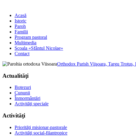
Acasă
Istoric
Paroh
Familii
Program pastoral
Multimedia
Şcoala «Sfântul Nicolae»
Contact
Orthodox Parish Viişoara, Targu Trotuş,
Actualităţi
Botezuri
Cununii
Înmormântări
Activităţi speciale
Activităţi
Priorităţi misionar-pastorale
Activităţi social-filantropice