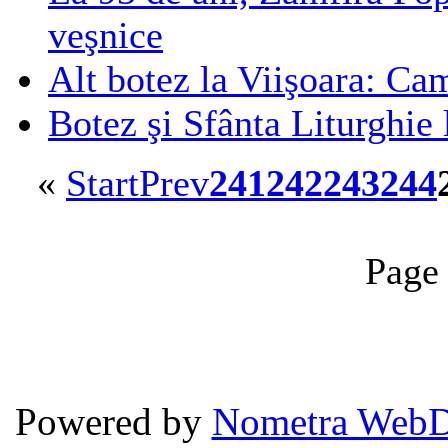
veşnice
Alt botez la Viişoara: Ca
Botez şi Sfânta Liturghie 
«
Start
Prev
241
242
243
244
Page
Powered by
Nometra WebD