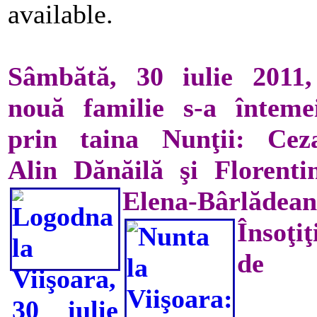
available.
Sâmbătă, 30 iulie 2011
nouă familie s-a înteme
prin taina Nunţii: Cez
Alin Dănăilă şi Florenti
Elena-Bârlădean
Însoţiţ
de