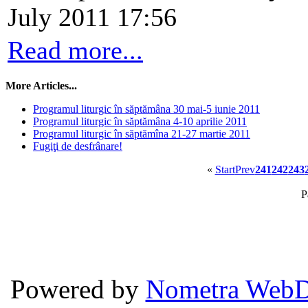
July 2011 17:56
Read more...
More Articles...
Programul liturgic în săptămâna 30 mai-5 iunie 2011
Programul liturgic în săptămâna 4-10 aprilie 2011
Programul liturgic în săptămîna 21-27 martie 2011
Fugiţi de desfrânare!
«
Start
Prev
241
242
243
P
Powered by
Nometra WebD