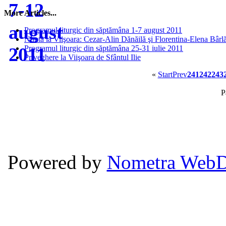
More Articles...
Programul liturgic din săptămâna 1-7 august 2011
Nuntă la Viişoara: Cezar-Alin Dănăilă şi Florentina-Elena Bâr
Programul liturgic din săptămâna 25-31 iulie 2011
Priveghere la Viişoara de Sfântul Ilie
«
Start
Prev
241
242
243
P
Powered by
Nometra WebD