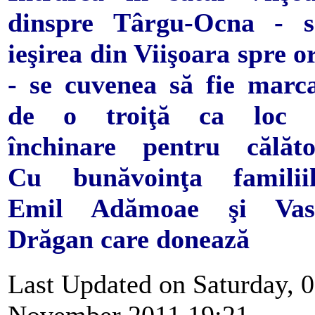
dinspre Târgu-Ocna - s
ieşirea din Viişoara spre o
- se cuvenea să fie marc
de o troiţă ca loc 
închinare pentru călăto
Cu bunăvoinţa familiil
Emil Adămoae şi Vasi
Drăgan care donează
Last Updated on Saturday, 
November 2011 19:21